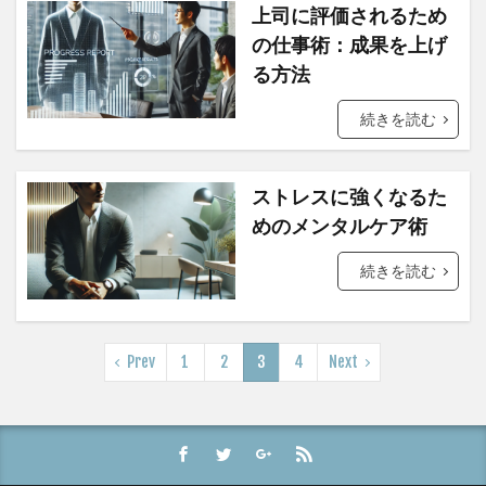
上司に評価されるため
の仕事術：成果を上げ
る方法
続きを読む
ストレスに強くなるた
めのメンタルケア術
続きを読む
Prev
1
2
3
4
Next