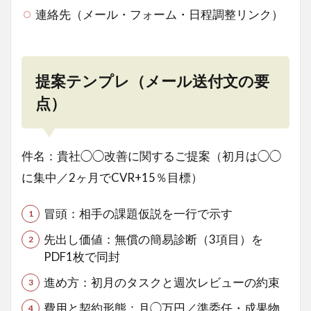
連絡先（メール・フォーム・日程調整リンク）
提案テンプレ（メール送付文の要
点）
件名：貴社◯◯改善に関するご提案（初月は◯◯
に集中／2ヶ月でCVR+15％目標）
冒頭：相手の課題仮説を一行で示す
先出し価値：無償の簡易診断（3項目）を
PDF1枚で同封
進め方：初月のタスクと週次レビューの約束
費用と契約形態：月◯万円／準委任・成果物