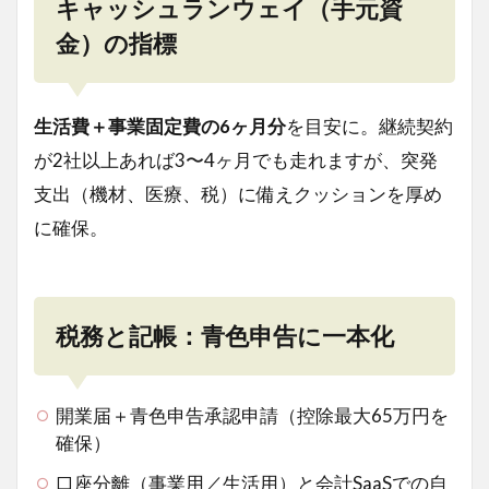
キャッシュランウェイ（手元資
金）の指標
生活費＋事業固定費の6ヶ月分
を目安に。継続契約
が2社以上あれば3〜4ヶ月でも走れますが、突発
支出（機材、医療、税）に備えクッションを厚め
に確保。
税務と記帳：青色申告に一本化
開業届＋青色申告承認申請（控除最大65万円を
確保）
口座分離（事業用／生活用）と会計SaaSでの自