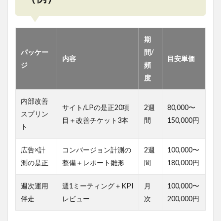
期
パッケー
間/
内容
目安単価
ジ
頻
度
内部改善
サイト/LPの是正20項
2週
80,000〜
スプリン
目＋改善チケット3本
間
150,000円
ト
広告×計
コンバージョン計測の
2週
100,000〜
測の是正
整備＋レポート雛形
間
180,000円
週次運用
週1ミーティング＋KPI
月
100,000〜
伴走
レビュー
次
200,000円