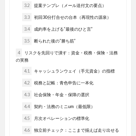
3.2
提案テンプレ（メール送付文の要点）
3.3
初回30分打合せの台本（再現性の源泉）
3.4
成約率を上げる“最後のひと言”
3.5
断られた後の“勝ち筋”
4
リスクを先回りで潰す：資金・税務・保険・法務
の実務
4.1
キャッシュランウェイ（手元資金）の指標
4.2
税務と記帳：青色申告に一本化
4.3
社会保険・年金・保障の選択
4.4
契約・法務のミニum（最低限）
4.5
月次オペレーションの標準化
4.6
独立前チェック：ここまで揃えば走り出せる