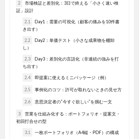
2
市場検証と差別化：3日で終える「小さく速い検
証」設計
2.1
Day1：需要の可視化（顧客の痛みを10件書
き出す）
2.2
Day2：単価テスト（小さな成果物を棚卸
し）
2.3
Day3：差別化の言語化（非連続の強みを打
ち出す）
2.4
即提案に使えるミニパッケージ（例）
2.5
事例化のコツ：許可が取れないときの見せ方
2.6
意思決定者の“今すぐ欲しい”を掴む一文
3
営業を仕組み化する：ポートフォリオ・提案文・
初回打合せの型
3.1
一枚ポートフォリオ（A4縦・PDF）の構成