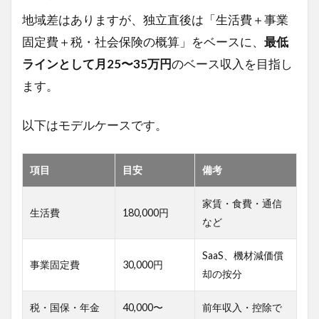
地域差はありますが、独立直後は「生活費＋事業
固定費＋税・社会保険の概算」をベースに、
最低
ラインとして月25〜35万円
のベース収入を目指し
ます。
以下はモデルケースです。
項目
目安
備考
家賃・食費・通信
生活費
180,000円
など
SaaS、機材減価償
事業固定費
30,000円
却の按分
税・国保・年金
40,000〜
前年収入・控除で