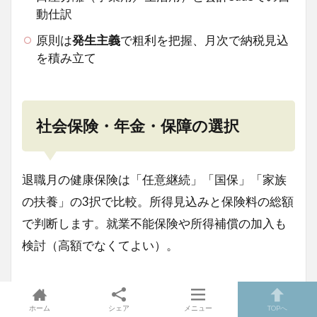
動仕訳
原則は
発生主義
で粗利を把握、月次で納税見込
を積み立て
社会保険・年金・保障の選択
退職月の健康保険は「任意継続」「国保」「家族
の扶養」の3択で比較。所得見込みと保険料の総額
で判断します。就業不能保険や所得補償の加入も
検討（高額でなくてよい）。
ホーム
シェア
メニュー
TOPへ
契約・法務のミニum（最低限）